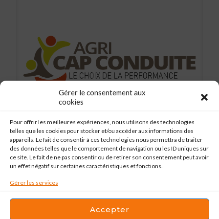
Gérer le consentement aux
cookies
Pour offrir les meilleures expériences, nous utilisons des technologies
telles que les cookies pour stocker et/ou accéder aux informations des
appareils. Le fait de consentir à ces technologies nous permettra de traiter
des données telles que le comportement de navigation ou les ID uniques sur
ce site. Le fait de ne pas consentir ou de retirer son consentement peut avoir
un effet négatif sur certaines caractéristiques et fonctions.
La journée » Portes ouvertes Agri Cap Conduite » aura lieu
Gérer les services
le jeudi 21 mars de 14H à 16H30 sur le Lycée viticole de
Montagne. Plus de renseignements au 05 57 40 03 09.
Accepter
3
Read more